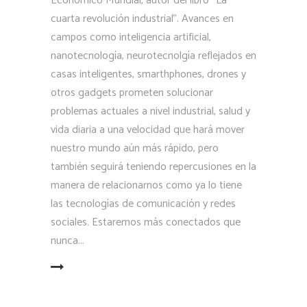
Económico Mundial, autor del libro “La
cuarta revolución industrial”. Avances en
campos como inteligencia artificial,
nanotecnología, neurotecnolgía reflejados en
casas inteligentes, smarthphones, drones y
otros gadgets prometen solucionar
problemas actuales a nivel industrial, salud y
vida diaria a una velocidad que hará mover
nuestro mundo aún más rápido, pero
también seguirá teniendo repercusiones en la
manera de relacionarnos como ya lo tiene
las tecnologías de comunicación y redes
sociales. Estaremos más conectados que
nunca
EAD MORE